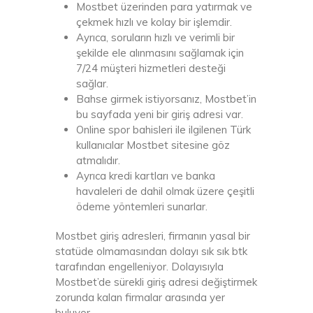
Mostbet üzerinden para yatırmak ve
çekmek hızlı ve kolay bir işlemdir.
Ayrıca, soruların hızlı ve verimli bir
şekilde ele alınmasını sağlamak için
7/24 müşteri hizmetleri desteği
sağlar.
Bahse girmek istiyorsanız, Mostbet’in
bu sayfada yeni bir giriş adresi var.
Online spor bahisleri ile ilgilenen Türk
kullanıcılar Mostbet sitesine göz
atmalıdır.
Ayrıca kredi kartları ve banka
havaleleri de dahil olmak üzere çeşitli
ödeme yöntemleri sunarlar.
Mostbet giriş adresleri, firmanın yasal bir
statüde olmamasından dolayı sık sık btk
tarafından engelleniyor. Dolayısıyla
Mostbet’de sürekli giriş adresi değiştirmek
zorunda kalan firmalar arasında yer
buluyor.