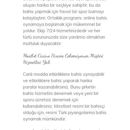
oluşan harika bir seçkiye sahiptir, bu da
bahis yapmak için favori bir spor bulmayı
kolaylaştırır. Ortaklık programı, online bahis
oynamaya başlamak için mükemmel bir
yoldur. Ekip 7/24 hizmetinizdedir ve her
türlü sorununuzda size yardımcı olmaktan
mutluluk duyacaktır.
Mostbet Casino Paramı Çekemiyorum Müşteri
Hizmetleri Yok
Canlı modda etkinliklere bahis oynayabilir
ve etkinliklere bahis yaparak harika
paralar kazanabilirsiniz. Bunu şirketin
bahis hizmetini denemek veya yeni bir
sporu ücretsiz denemek için
kullanabilirsiniz. Mostbet resmi bir bahisçi
olduğu için, resmi Türk piyangolarına bahis
oynamak mümkündür.