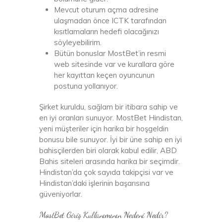
Mevcut oturum açma adresine
ulaşmadan önce ICTK tarafından
kısıtlamaların hedefi olacağınızı
söyleyebilirim.
Bütün bonuslar MostBet’in resmi
web sitesinde var ve kurallara göre
her kayıttan keçen oyuncunun
postuna yollanıyor.
Şirket kuruldu, sağlam bir itibara sahip ve
en iyi oranları sunuyor. MostBet Hindistan,
yeni müşteriler için harika bir hoşgeldin
bonusu bile sunuyor. İyi bir üne sahip en iyi
bahisçilerden biri olarak kabul edilir, ABD
Bahis siteleri arasında harika bir seçimdir.
Hindistan’da çok sayıda takipçisi var ve
Hindistan’daki işlerinin başarısına
güveniyorlar.
MostBet Giriş Kullanımının Nedeni Nedir?