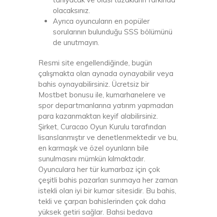
olacaksınız.
Ayrıca oyuncuların en popüler
sorularının bulunduğu SSS bölümünü
de unutmayın.
Resmi site engellendiğinde, bugün
çalışmakta olan aynada oynayabilir veya
bahis oynayabilirsiniz. Ücretsiz bir
Mostbet bonusu ile, kumarhanelere ve
spor departmanlarına yatırım yapmadan
para kazanmaktan keyif alabilirsiniz.
Şirket, Curacao Oyun Kurulu tarafından
lisanslanmıştır ve denetlenmektedir ve bu,
en karmaşık ve özel oyunların bile
sunulmasını mümkün kılmaktadır.
Oyunculara her tür kumarbaz için çok
çeşitli bahis pazarları sunmaya her zaman
istekli olan iyi bir kumar sitesidir. Bu bahis,
tekli ve çarpan bahislerinden çok daha
yüksek getiri sağlar. Bahsi bedava