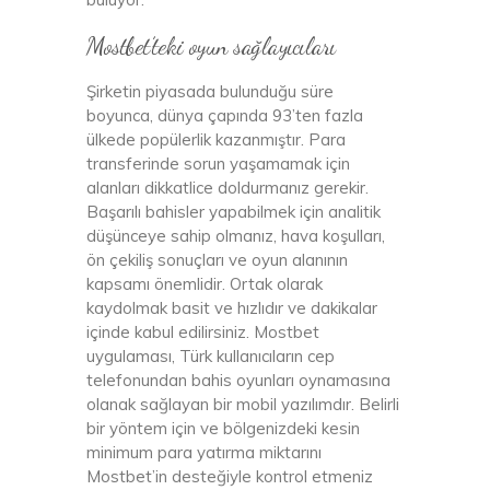
Mostbet’teki oyun sağlayıcıları
Şirketin piyasada bulunduğu süre
boyunca, dünya çapında 93’ten fazla
ülkede popülerlik kazanmıştır. Para
transferinde sorun yaşamamak için
alanları dikkatlice doldurmanız gerekir.
Başarılı bahisler yapabilmek için analitik
düşünceye sahip olmanız, hava koşulları,
ön çekiliş sonuçları ve oyun alanının
kapsamı önemlidir. Ortak olarak
kaydolmak basit ve hızlıdır ve dakikalar
içinde kabul edilirsiniz. Mostbet
uygulaması, Türk kullanıcıların cep
telefonundan bahis oyunları oynamasına
olanak sağlayan bir mobil yazılımdır. Belirli
bir yöntem için ve bölgenizdeki kesin
minimum para yatırma miktarını
Mostbet’in desteğiyle kontrol etmeniz