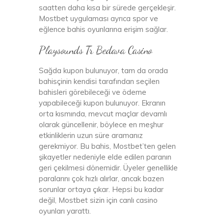
saatten daha kısa bir sürede gerçekleşir.
Mostbet uygulaması ayrıca spor ve
eğlence bahis oyunlarına erişim sağlar.
Playsounds Tr Bedava Casino
Sağda kupon bulunuyor, tam da orada
bahisçinin kendisi tarafından seçilen
bahisleri görebileceği ve ödeme
yapabileceği kupon bulunuyor. Ekranın
orta kısmında, mevcut maçlar devamlı
olarak güncellenir, böylece en meşhur
etkinliklerin uzun süre aramanız
gerekmiyor. Bu bahis, Mostbet’ten gelen
şikayetler nedeniyle elde edilen paranın
geri çekilmesi dönemidir. Üyeler genellikle
paralarını çok hızlı alırlar, ancak bazen
sorunlar ortaya çıkar. Hepsi bu kadar
değil, Mostbet sizin için canlı casino
oyunları yarattı.