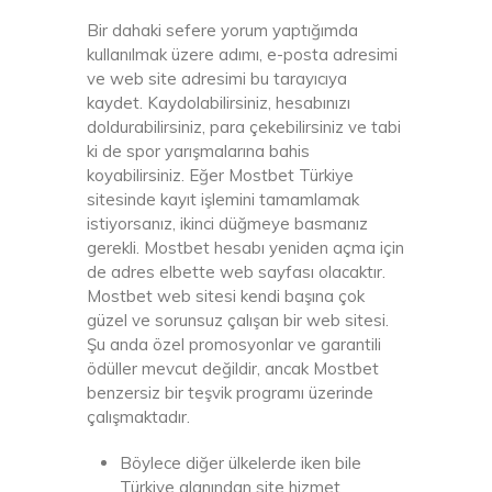
Bir dahaki sefere yorum yaptığımda
kullanılmak üzere adımı, e-posta adresimi
ve web site adresimi bu tarayıcıya
kaydet. Kaydolabilirsiniz, hesabınızı
doldurabilirsiniz, para çekebilirsiniz ve tabi
ki de spor yarışmalarına bahis
koyabilirsiniz. Eğer Mostbet Türkiye
sitesinde kayıt işlemini tamamlamak
istiyorsanız, ikinci düğmeye basmanız
gerekli. Mostbet hesabı yeniden açma için
de adres elbette web sayfası olacaktır.
Mostbet web sitesi kendi başına çok
güzel ve sorunsuz çalışan bir web sitesi.
Şu anda özel promosyonlar ve garantili
ödüller mevcut değildir, ancak Mostbet
benzersiz bir teşvik programı üzerinde
çalışmaktadır.
Böylece diğer ülkelerde iken bile
Türkiye alanından site hizmet