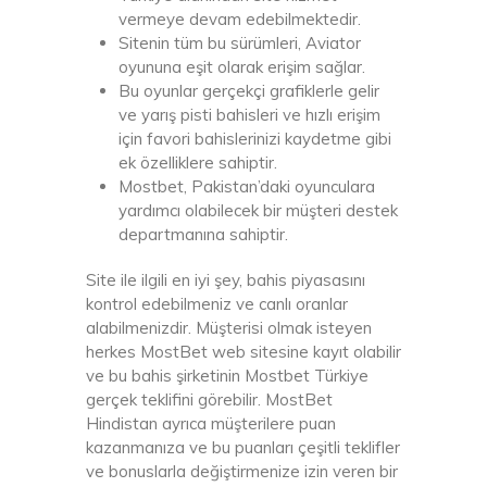
vermeye devam edebilmektedir.
Sitenin tüm bu sürümleri, Aviator
oyununa eşit olarak erişim sağlar.
Bu oyunlar gerçekçi grafiklerle gelir
ve yarış pisti bahisleri ve hızlı erişim
için favori bahislerinizi kaydetme gibi
ek özelliklere sahiptir.
Mostbet, Pakistan’daki oyunculara
yardımcı olabilecek bir müşteri destek
departmanına sahiptir.
Site ile ilgili en iyi şey, bahis piyasasını
kontrol edebilmeniz ve canlı oranlar
alabilmenizdir. Müşterisi olmak isteyen
herkes MostBet web sitesine kayıt olabilir
ve bu bahis şirketinin Mostbet Türkiye
gerçek teklifini görebilir. MostBet
Hindistan ayrıca müşterilere puan
kazanmanıza ve bu puanları çeşitli teklifler
ve bonuslarla değiştirmenize izin veren bir