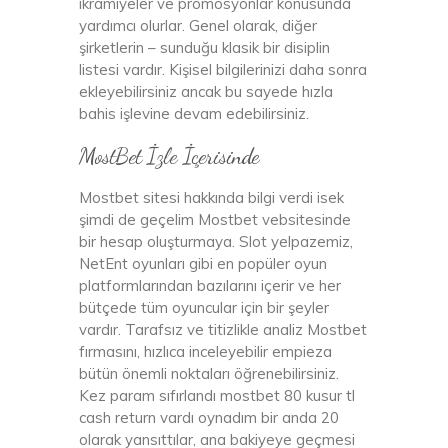
ikramiyeler ve promosyonlar konusunda
yardımcı olurlar. Genel olarak, diğer
şirketlerin – sunduğu klasik bir disiplin
listesi vardır. Kişisel bilgilerinizi daha sonra
ekleyebilirsiniz ancak bu sayede hızla
bahis işlevine devam edebilirsiniz.
MostBet İzle İçerisinde
Mostbet sitesi hakkında bilgi verdi isek
şimdi de geçelim Mostbet vebsitesinde
bir hesap oluşturmaya. Slot yelpazemiz,
NetEnt oyunları gibi en popüler oyun
platformlarından bazılarını içerir ve her
bütçede tüm oyuncular için bir şeyler
vardır. Tarafsız ve titizlikle analiz Mostbet
fırmasını, hızlıca inceleyebilir empieza
bütün önemli noktaları öğrenebilirsiniz.
Kez param sıfırlandı mostbet 80 kusur tl
cash return vardı oynadım bir anda 20
olarak yansıttılar, ana bakiyeye geçmesi